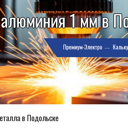
 алюминия 1 мм в П
Премиум-Электро
Кальку
металла в Подольске