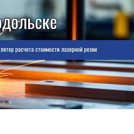
одольске
лятор расчета стоимости лазерной резки