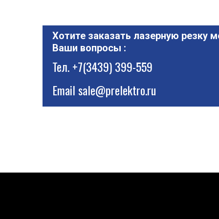
Хотите заказать лазерную резку м
Ваши вопросы :
Тел.
+7(3439) 399-559
Email
sale@prelektro.ru