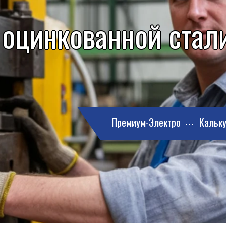
 оцинкованной стали
Премиум-Электро
Кальку