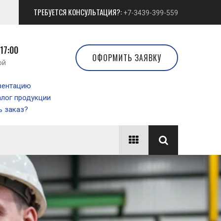
ТРЕБУЕТСЯ КОНСУЛЬТАЦИЯ?:
+7-3439-399-559
 17:00
ОФОРМИТЬ ЗАЯВКУ
ой
зентацию
алог продукции
 заказ?