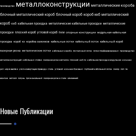
металлоконструкции
металлические короба
производство
блочный металлический короб
блочный короб
короб ккб
металлический
короб
ккб
кабельная проходка
металлические кабельные проходки
металлические
проходки
плоский короб
угловой короб
пкм
опорные конструкции
модульная кабельная
проходка
короб
кз
коробка зажимов
кабельные лотки
кабельный лоток
кабельный короб
лазерная резка
металлические лотки
кабельные короба
лестничный лоток
лотки перфорированные
производство
металлоконструкций
кабельные стойки
лазерная резка металла
плоский
ккб по
кабельная проходка модульная
косынки
укп
нержавейка
узел коммутации привода
сталь
угловой
косынки боковые
глубокий кабельный лоток
лазер
лэп
пк
монтаж
металл
латунь
трехканальный
лазерная резка стали
алюминий
Новые Публикации