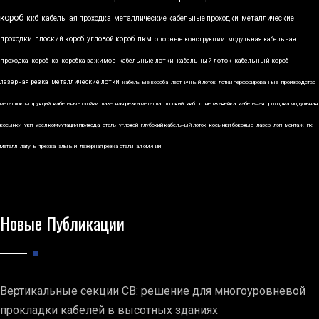
короб
ккб
кабельная проходка
металлические кабельные проходки
металлические
проходки
плоский короб
угловой короб
пкм
опорные конструкции
модульная кабельная
проходка
короб
кз
коробка зажимов
кабельные лотки
кабельный лоток
кабельный короб
лазерная резка
металлические лотки
кабельные короба
лестничный лоток
лотки перфорированные
производство
металлоконструкций
кабельные стойки
лазерная резка металла
плоский
ккб по
нержавейка
кабельная проходка модульная
косынки
укп
узел коммутации привода
сталь
угловой
глубокий кабельный лоток
косынки боковые
лазер
лэп
монтаж
пк
металл
латунь
трехканальный
лазерная резка стали
алюминий
Новые Публикации
Вертикальные секции СВ: решение для многоуровневой
прокладки кабелей в высотных зданиях