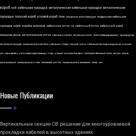
короб
ккб
кабельная проходка
металлические кабельные проходки
металлические
проходки
плоский короб
угловой короб
пкм
опорные конструкции
модульная кабельная
проходка
короб
коробка зажимов
кабельные лотки
кз
кабельный лоток
кабельный короб
лазерная резка
металлические лотки
кабельные короба
лестничный лоток
лотки перфорированные
производство
металлоконструкций
лазерная резка металла
кабельные стойки
плоский
ккб по
кабельная проходка модульная
косынки
укп
нержавейка
узел коммутации привода
сталь
угловой
косынки боковые
глубокий кабельный лоток
металл
латунь
трехканальный
лазерная резка стали
алюминий
ккб 3по
лазерная резка алюминия
лазер
лэп
Новые Публикации
Вертикальные секции СВ: решение для многоуровневой
прокладки кабелей в высотных зданиях