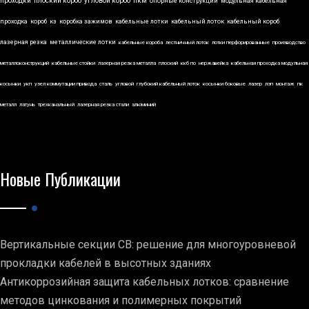
проходки
плоский короб
угловой короб
пкм
опорные конструкции
модульная кабельная
проходка
короб
кз
коробка зажимов
кабельные лотки
кабельный лоток
кабельный короб
лазерная резка
металлические лотки
кабельные короба
лестничный лоток
лотки перфорированные
производство
металлоконструкций
кабельные стойки
лазерная резка металла
плоский
ккб по
нержавейка
кабельная проходка модульная
косынки
укп
узел коммутации привода
сталь
угловой
глубокий кабельный лоток
косынки боковые
лазер
лэп
монтаж
пк
металл
латунь
трехканальный
лазерная резка стали
алюминий
Новые Публикации
Вертикальные секции СВ: решение для многоуровневой
прокладки кабелей в высотных зданиях
Антикоррозийная защита кабельных лотков: сравнение
методов цинкования и полимерных покрытий