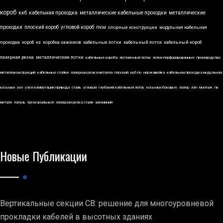
короб
ккб
кабельная проходка
металлические кабельные проходки
металлические
проходки
плоский короб
угловой короб
пкм
опорные конструкции
модульная кабельная
проходка
короб
кз
коробка зажимов
кабельные лотки
кабельный лоток
кабельный короб
лазерная резка
металлические лотки
кабельные короба
лестничный лоток
лотки перфорированные
производство
металлоконструкций
кабельные стойки
лазерная резка металла
плоский
ккб по
нержавейка
кабельная проходка модульная
косынки
укп
узел коммутации привода
сталь
угловой
глубокий кабельный лоток
косынки боковые
лазер
лэп
монтаж
пк
металл
латунь
трехканальный
лазерная резка стали
алюминий
Новые Публикации
Вертикальные секции СВ: решение для многоуровневой
прокладки кабелей в высотных зданиях