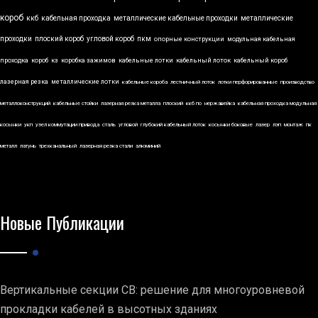
короб
ккб
кабельная проходка
металлические кабельные проходки
металлические
проходки
плоский короб
угловой короб
пкм
опорные конструкции
модульная кабельная
проходка
короб
кз
коробка зажимов
кабельные лотки
кабельный лоток
кабельный короб
лазерная резка
металлические лотки
кабельные короба
лестничный лоток
лотки перфорированные
производство
металлоконструкций
кабельные стойки
лазерная резка металла
плоский
ккб по
нержавейка
кабельная проходка модульная
косынки
укп
узел коммутации привода
сталь
угловой
глубокий кабельный лоток
косынки боковые
лазер
лэп
монтаж
пк
металл
латунь
трехканальный
лазерная резка стали
алюминий
Новые Публикации
Вертикальные секции СВ: решение для многоуровневой
прокладки кабелей в высотных зданиях