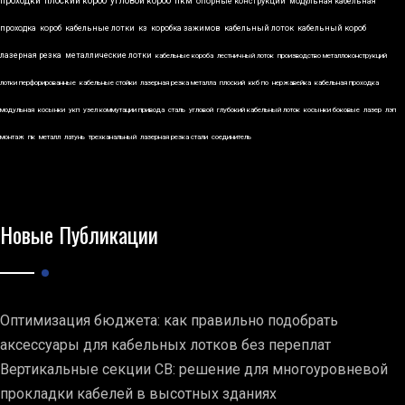
проходки
плоский короб
угловой короб
пкм
опорные конструкции
модульная кабельная
проходка
короб
кабельные лотки
кз
коробка зажимов
кабельный лоток
кабельный короб
лазерная резка
металлические лотки
кабельные короба
лестничный лоток
производство металлоконструкций
лотки перфорированные
кабельные стойки
лазерная резка металла
плоский
ккб по
нержавейка
кабельная проходка
модульная
косынки
укп
узел коммутации привода
сталь
угловой
глубокий кабельный лоток
косынки боковые
лазер
лэп
монтаж
пк
металл
латунь
трехканальный
лазерная резка стали
соединитель
Новые Публикации
Оптимизация бюджета: как правильно подобрать
аксессуары для кабельных лотков без переплат
Вертикальные секции СВ: решение для многоуровневой
прокладки кабелей в высотных зданиях