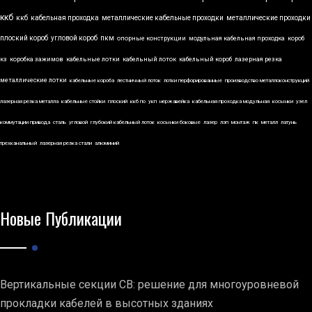
ккб
ккб
кабельная проходка
металлические кабельные проходки
металлические проходки
плоский короб
угловой короб
пкм
опорные конструкции
модульная кабельная проходка
короб
кз
коробка зажимов
кабельные лотки
кабельный лоток
кабельный короб
лазерная резка
металлические лотки
кабельные короба
лестничный лоток
лотки перфорированные
производство металлоконструкций
лазерная резка металла
кабельные стойки
плоский
ккб по
укп
нержавейка
кабельная проходка модульная
косынки
узел
коммутации привода
сталь
угловой
глубокий кабельный лоток
косынки боковые
лазер
лэп
монтаж
пк
металл
латунь
трехканальный
лазерная резка стали
алюминий
Новые Публикации
Вертикальные секции СВ: решение для многоуровневой
прокладки кабелей в высотных зданиях