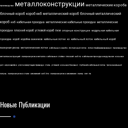
металлоконструкции
металлические короба
производство
блочный короб
короб ккб
металлический короб
блочный металлический
короб
ккб
кабельная проходка
металлические кабельные проходки
металлические
проходки
плоский короб
угловой короб
пкм
опорные конструкции
модульная кабельная
проходка
короб
коробка зажимов
кабельные лотки
кз
кабельный лоток
кабельный короб
лазерная резка
металлические лотки
кабельные короба
лестничный лоток
лотки перфорированные
производство
металлоконструкций
лазерная резка металла
кабельные стойки
плоский
ккб по
кабельная проходка модульная
косынки
укп
нержавейка
узел коммутации привода
сталь
угловой
косынки боковые
глубокий кабельный лоток
трехканальный
латунь
лазерная резка стали
алюминий
ккб 3по
лазерная резка алюминия
лазер
лэп
пк
Новые Публикации