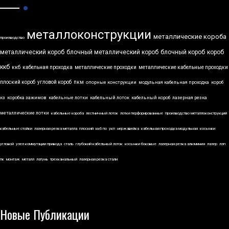
металлоконструкции
металлические короба
производство
металлический короб
блочный металлический короб
блочный короб
короб
ккб
ккб
кабельная проходка
металлические проходки
металлические кабельные проходки
плоский короб
угловой короб
пкм
опорные конструкции
модульная кабельная проходка
короб
кз
коробка зажимов
кабельные лотки
кабельный лоток
кабельный короб
лазерная резка
металлические лотки
кабельные короба
лестничный лоток
лотки перфорированные
производство металлоконструкций
кабельные стойки
лазерная резка металла
плоский
ккб по
укп
нержавейка
кабельная проходка модульная
косынки
угловой
узел коммутации привода
сталь
глубокий кабельный лоток
косынки боковые
лазерная резка алюминия
лазер
лэп
пк
монтаж
металл
латунь
трехканальный
лазерная резка стали
Новые Публикации