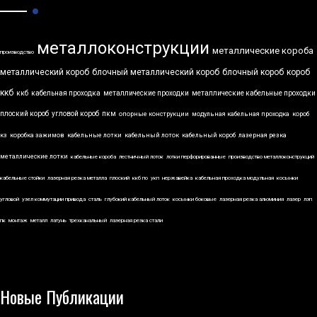
металлоконструкции
металлические короба
производство
металлический короб
блочный металлический короб
блочный короб
короб
ккб
ккб
кабельная проходка
металлические проходки
металлические кабельные проходки
плоский короб
угловой короб
пкм
опорные конструкции
модульная кабельная проходка
короб
кз
коробка зажимов
кабельные лотки
кабельный лоток
кабельный короб
лазерная резка
металлические лотки
кабельные короба
лестничный лоток
лотки перфорированные
производство металлоконструкций
кабельные стойки
лазерная резка металла
плоский
ккб по
укп
нержавейка
кабельная проходка модульная
косынки
угловой
узел коммутации привода
сталь
глубокий кабельный лоток
косынки боковые
лазерная резка алюминия
лазер
лэп
пк
монтаж
металл
латунь
трехканальный
лазерная резка стали
Новые Публикации