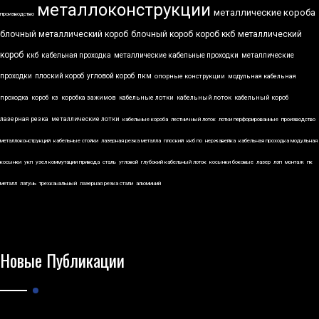
металлоконструкции
металлические короба
производство
блочный металлический короб
блочный короб
короб ккб
металлический
короб
ккб
кабельная проходка
металлические кабельные проходки
металлические
проходки
плоский короб
угловой короб
пкм
опорные конструкции
модульная кабельная
проходка
короб
кз
коробка зажимов
кабельные лотки
кабельный лоток
кабельный короб
лазерная резка
металлические лотки
кабельные короба
лестничный лоток
лотки перфорированные
производство
металлоконструкций
кабельные стойки
лазерная резка металла
плоский
ккб по
нержавейка
кабельная проходка модульная
косынки
укп
узел коммутации привода
сталь
угловой
глубокий кабельный лоток
косынки боковые
лазер
лэп
монтаж
пк
металл
латунь
трехканальный
лазерная резка стали
алюминий
Новые Публикации