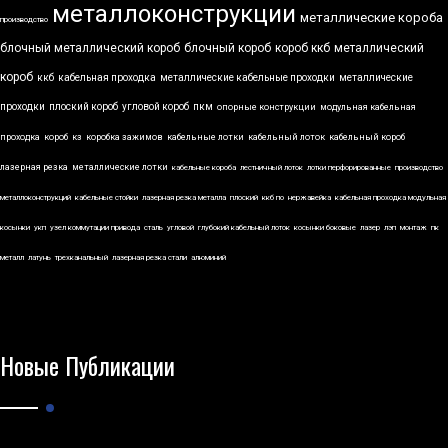
металлоконструкции
металлические короба
производство
блочный металлический короб
блочный короб
короб ккб
металлический
короб
ккб
кабельная проходка
металлические кабельные проходки
металлические
проходки
плоский короб
угловой короб
пкм
опорные конструкции
модульная кабельная
проходка
короб
кз
коробка зажимов
кабельные лотки
кабельный лоток
кабельный короб
лазерная резка
металлические лотки
кабельные короба
лестничный лоток
лотки перфорированные
производство
металлоконструкций
кабельные стойки
лазерная резка металла
плоский
ккб по
нержавейка
кабельная проходка модульная
косынки
укп
узел коммутации привода
сталь
угловой
глубокий кабельный лоток
косынки боковые
лазер
лэп
монтаж
пк
металл
латунь
трехканальный
лазерная резка стали
алюминий
Новые Публикации