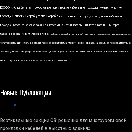
короб
ккб
кабельная проходка
металлические кабельные проходки
металлические
проходки
плоский короб
угловой короб
пкм
опорные конструкции
модульная кабельная
проходка
короб
кз
коробка зажимов
кабельные лотки
кабельный лоток
кабельный короб
лазерная резка
металлические лотки
кабельные короба
лестничный лоток
лотки перфорированные
производство
металлоконструкций
кабельные стойки
лазерная резка металла
плоский
ккб по
нержавейка
кабельная проходка модульная
косынки
укп
узел коммутации привода
сталь
угловой
глубокий кабельный лоток
косынки боковые
лазер
лэп
монтаж
пк
металл
латунь
трехканальный
лазерная резка стали
алюминий
Новые Публикации
Вертикальные секции СВ: решение для многоуровневой
прокладки кабелей в высотных зданиях