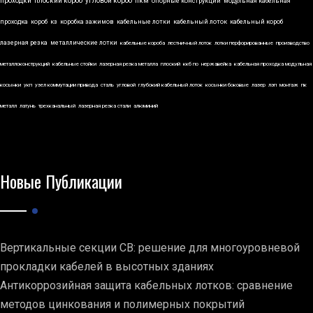
проходки
плоский короб
угловой короб
пкм
опорные конструкции
модульная кабельная
проходка
короб
кз
коробка зажимов
кабельные лотки
кабельный лоток
кабельный короб
лазерная резка
металлические лотки
кабельные короба
лестничный лоток
лотки перфорированные
производство
металлоконструкций
кабельные стойки
лазерная резка металла
плоский
ккб по
нержавейка
кабельная проходка модульная
косынки
укп
узел коммутации привода
сталь
угловой
глубокий кабельный лоток
косынки боковые
лазер
лэп
монтаж
пк
металл
латунь
трехканальный
лазерная резка стали
алюминий
Новые Публикации
Вертикальные секции СВ: решение для многоуровневой
прокладки кабелей в высотных зданиях
Антикоррозийная защита кабельных лотков: сравнение
методов цинкования и полимерных покрытий