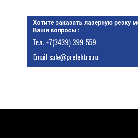
Хотите заказать лазерную резку м
Ваши вопросы :
Тел.
+7(3439) 399-559
Email
sale@prelektro.ru