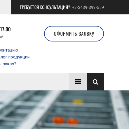
ТРЕБУЕТСЯ КОНСУЛЬТАЦИЯ?:
+7-3439-399-559
 17:00
ОФОРМИТЬ ЗАЯВКУ
ой
зентацию
алог продукции
 заказ?