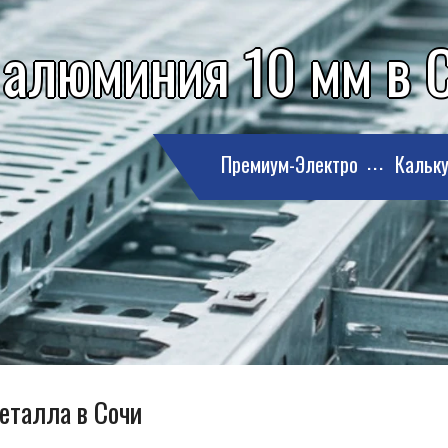
 алюминия 10 мм в 
Премиум-Электро
Кальку
еталла в Сочи