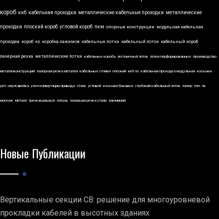
короб
ккб
кабельная проходка
металлические кабельные проходки
металлические
проходки
плоский короб
угловой короб
пкм
опорные конструкции
модульная кабельная
проходка
короб
кз
коробка зажимов
кабельные лотки
кабельный лоток
кабельный короб
лазерная резка
металлические лотки
кабельные короба
лестничный лоток
лотки перфорированные
производство
металлоконструкций
лазерная резка металла
кабельные стойки
плоский
ккб по
кабельная проходка модульная
косынки
укп
нержавейка
узел коммутации привода
сталь
угловой
косынки боковые
глубокий кабельный лоток
лазер
лэп
пк
монтаж
металл
трехканальный
латунь
лазерная резка стали
алюминий
Новые Публикации
Вертикальные секции СВ: решение для многоуровневой
прокладки кабелей в высотных зданиях