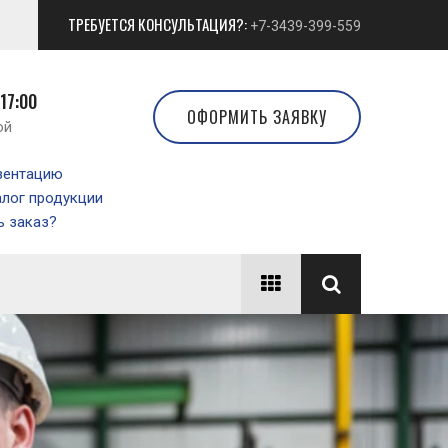
ТРЕБУЕТСЯ КОНСУЛЬТАЦИЯ?:
+7-3439-399-559
 17:00
ОФОРМИТЬ ЗАЯВКУ
ой
зентацию
алог продукции
 заказ?