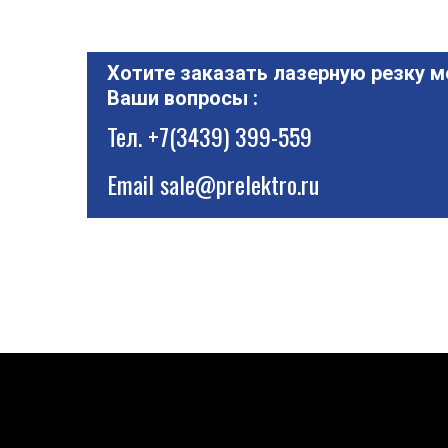
Хотите заказать лазерную резку м
Ваши вопросы :
Тел.
+7(3439) 399-559
Email
sale@prelektro.ru