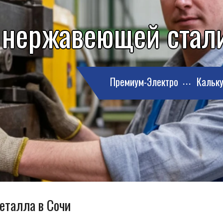
 нержавеющей стали
Премиум-Электро
Кальку
еталла в Сочи