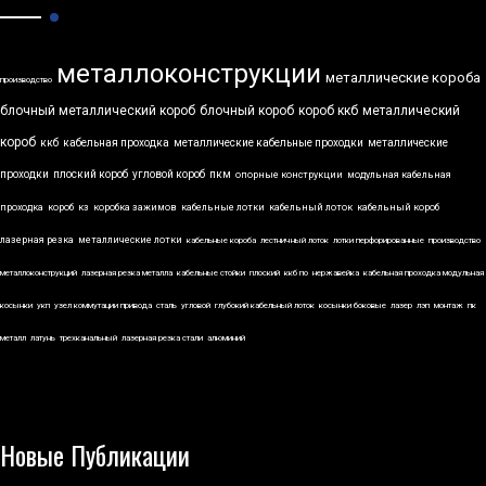
металлоконструкции
металлические короба
производство
блочный металлический короб
блочный короб
короб ккб
металлический
короб
ккб
кабельная проходка
металлические кабельные проходки
металлические
проходки
плоский короб
угловой короб
пкм
опорные конструкции
модульная кабельная
проходка
короб
кз
коробка зажимов
кабельные лотки
кабельный лоток
кабельный короб
лазерная резка
металлические лотки
кабельные короба
лестничный лоток
лотки перфорированные
производство
металлоконструкций
лазерная резка металла
кабельные стойки
плоский
ккб по
нержавейка
кабельная проходка модульная
косынки
укп
узел коммутации привода
сталь
угловой
глубокий кабельный лоток
косынки боковые
лазер
лэп
монтаж
пк
металл
латунь
трехканальный
лазерная резка стали
алюминий
Новые Публикации