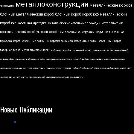
металлоконструкции
металлические короба
производство
блочный металлический короб
блочный короб
короб ккб
металлический
короб
ккб
кабельная проходка
металлические кабельные проходки
металлические
проходки
плоский короб
угловой короб
пкм
опорные конструкции
модульная кабельная
проходка
короб
кабельные лотки
кз
коробка зажимов
кабельный лоток
кабельный короб
лазерная резка
металлические лотки
кабельные короба
лестничный лоток
производство металлоконструкций
лотки перфорированные
кабельные стойки
лазерная резка металла
плоский
ккб по
нержавейка
кабельная проходка
модульная
косынки
укп
узел коммутации привода
сталь
угловой
глубокий кабельный лоток
косынки боковые
лазер
лэп
монтаж
пк
металл
латунь
трехканальный
лазерная резка стали
соединитель
Новые Публикации