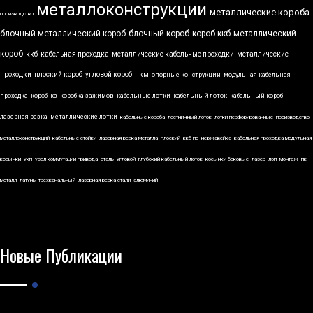
металлоконструкции
металлические короба
производство
блочный металлический короб
блочный короб
короб ккб
металлический
короб
ккб
кабельная проходка
металлические кабельные проходки
металлические
проходки
плоский короб
угловой короб
пкм
опорные конструкции
модульная кабельная
проходка
короб
кз
коробка зажимов
кабельные лотки
кабельный лоток
кабельный короб
лазерная резка
металлические лотки
кабельные короба
лестничный лоток
лотки перфорированные
производство
металлоконструкций
кабельные стойки
лазерная резка металла
плоский
ккб по
нержавейка
кабельная проходка модульная
косынки
укп
узел коммутации привода
сталь
угловой
глубокий кабельный лоток
косынки боковые
лазер
лэп
монтаж
пк
металл
латунь
трехканальный
лазерная резка стали
алюминий
Новые Публикации