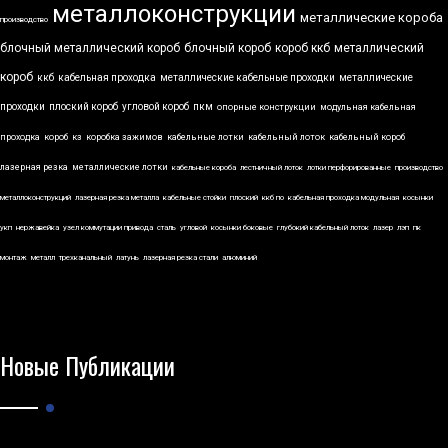
металлоконструкции
металлические короба
производство
блочный металлический короб
блочный короб
короб ккб
металлический
короб
ккб
кабельная проходка
металлические кабельные проходки
металлические
проходки
плоский короб
угловой короб
пкм
опорные конструкции
модульная кабельная
проходка
короб
кз
коробка зажимов
кабельные лотки
кабельный лоток
кабельный короб
лазерная резка
металлические лотки
кабельные короба
лестничный лоток
лотки перфорированные
производство
металлоконструкций
лазерная резка металла
кабельные стойки
плоский
ккб по
кабельная проходка модульная
косынки
укп
нержавейка
узел коммутации привода
сталь
угловой
косынки боковые
глубокий кабельный лоток
лазер
лэп
пк
монтаж
металл
трехканальный
латунь
лазерная резка стали
алюминий
Новые Публикации