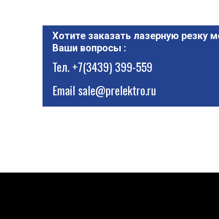
Хотите заказать лазерную резку м
Ваши вопросы :
Тел.
+7(3439) 399-559
Email
sale@prelektro.ru