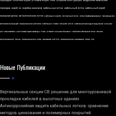
проходки
плоский короб
угловой короб
пкм
опорные конструкции
модульная кабельная
проходка
короб
кз
коробка зажимов
кабельные лотки
кабельный лоток
кабельный короб
лазерная резка
металлические лотки
кабельные короба
лестничный лоток
лотки перфорированные
производство
металлоконструкций
лазерная резка металла
кабельные стойки
плоский
ккб по
кабельная проходка модульная
косынки
укп
нержавейка
узел коммутации привода
сталь
угловой
косынки боковые
глубокий кабельный лоток
металл
трехканальный
латунь
лазерная резка стали
алюминий
ккб 3по
лазерная резка алюминия
лазер
лэп
Новые Публикации
Вертикальные секции СВ: решение для многоуровневой
прокладки кабелей в высотных зданиях
Антикоррозийная защита кабельных лотков: сравнение
методов цинкования и полимерных покрытий