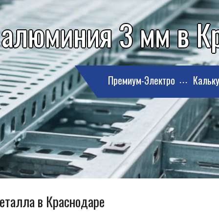
 алюминия 3 мм в К
Премиум-Электро
Кальку
металла в Краснодаре