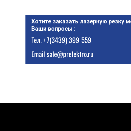
Хотите заказать лазерную резку м
Ваши вопросы :
Тел.
+7(3439) 399-559
Email
sale@prelektro.ru