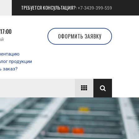
ТРЕБУЕТСЯ КОНСУЛЬТАЦИЯ?:
+7-3439-399-559
 17:00
ОФОРМИТЬ ЗАЯВКУ
ой
зентацию
алог продукции
 заказ?