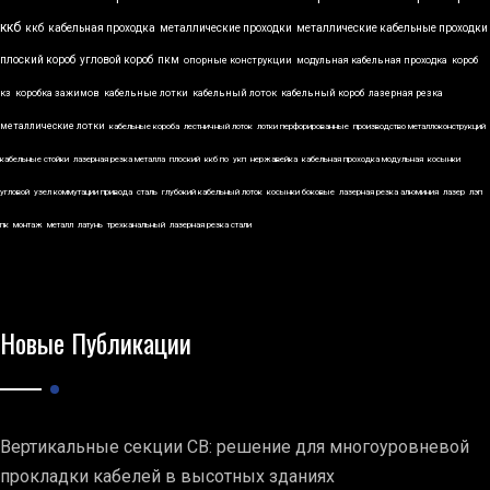
ккб
ккб
кабельная проходка
металлические проходки
металлические кабельные проходки
плоский короб
угловой короб
пкм
опорные конструкции
модульная кабельная проходка
короб
кз
коробка зажимов
кабельные лотки
кабельный лоток
кабельный короб
лазерная резка
металлические лотки
кабельные короба
лестничный лоток
лотки перфорированные
производство металлоконструкций
кабельные стойки
лазерная резка металла
плоский
ккб по
укп
нержавейка
кабельная проходка модульная
косынки
угловой
узел коммутации привода
сталь
глубокий кабельный лоток
косынки боковые
лазерная резка алюминия
лазер
лэп
пк
монтаж
металл
латунь
трехканальный
лазерная резка стали
Новые Публикации
Вертикальные секции СВ: решение для многоуровневой
прокладки кабелей в высотных зданиях