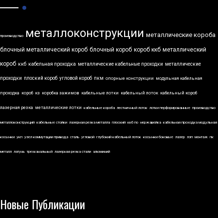
металлоконструкции
металлические короба
производство
блочный металлический короб
блочный короб
короб ккб
металлический
короб
ккб
кабельная проходка
металлические кабельные проходки
металлические
проходки
плоский короб
угловой короб
пкм
опорные конструкции
модульная кабельная
проходка
короб
кз
коробка зажимов
кабельные лотки
кабельный лоток
кабельный короб
лазерная резка
металлические лотки
кабельные короба
лестничный лоток
лотки перфорированные
производство
металлоконструкций
кабельные стойки
лазерная резка металла
плоский
ккб по
нержавейка
кабельная проходка модульная
косынки
укп
узел коммутации привода
сталь
угловой
глубокий кабельный лоток
косынки боковые
лазер
лэп
монтаж
пк
металл
латунь
трехканальный
лазерная резка стали
алюминий
Новые Публикации