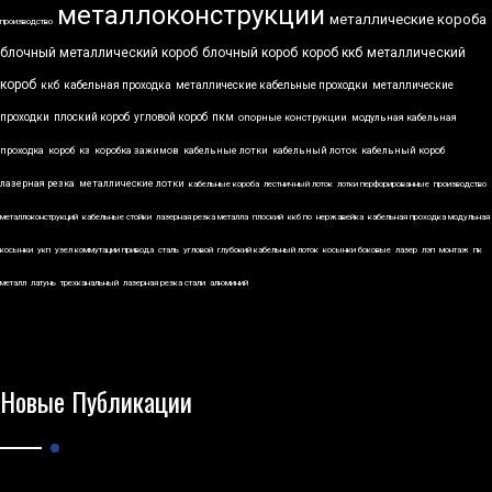
металлоконструкции
металлические короба
производство
блочный металлический короб
блочный короб
короб ккб
металлический
короб
ккб
кабельная проходка
металлические кабельные проходки
металлические
проходки
плоский короб
угловой короб
пкм
опорные конструкции
модульная кабельная
проходка
короб
кз
коробка зажимов
кабельные лотки
кабельный лоток
кабельный короб
лазерная резка
металлические лотки
кабельные короба
лестничный лоток
лотки перфорированные
производство
металлоконструкций
кабельные стойки
лазерная резка металла
плоский
ккб по
нержавейка
кабельная проходка модульная
косынки
укп
узел коммутации привода
сталь
угловой
глубокий кабельный лоток
косынки боковые
лазер
лэп
монтаж
пк
металл
латунь
трехканальный
лазерная резка стали
алюминий
Новые Публикации