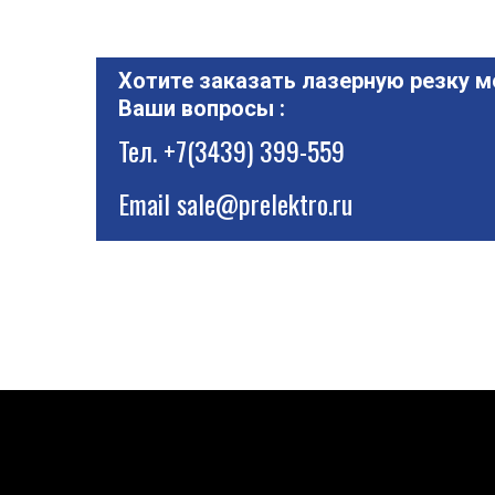
Хотите заказать лазерную резку м
Ваши вопросы :
Тел.
+7(3439) 399-559
Email
sale@prelektro.ru