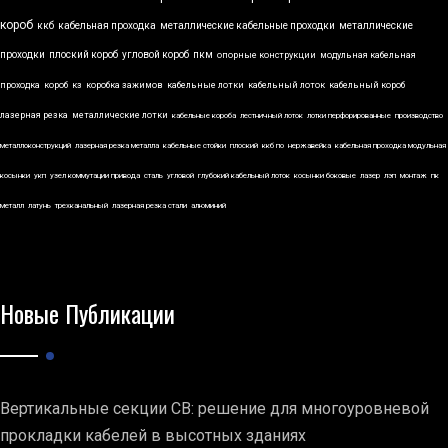
короб
ккб
кабельная проходка
металлические кабельные проходки
металлические
проходки
плоский короб
угловой короб
пкм
опорные конструкции
модульная кабельная
проходка
короб
кз
коробка зажимов
кабельные лотки
кабельный лоток
кабельный короб
лазерная резка
металлические лотки
кабельные короба
лестничный лоток
лотки перфорированные
производство
металлоконструкций
лазерная резка металла
кабельные стойки
плоский
ккб по
нержавейка
кабельная проходка модульная
косынки
укп
узел коммутации привода
сталь
угловой
глубокий кабельный лоток
косынки боковые
лазер
лэп
монтаж
пк
металл
латунь
трехканальный
лазерная резка стали
алюминий
Новые Публикации
Вертикальные секции СВ: решение для многоуровневой
прокладки кабелей в высотных зданиях