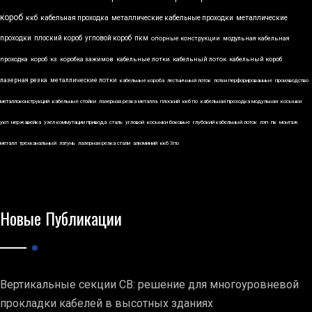
короб
ккб
кабельная проходка
металлические кабельные проходки
металлические
проходки
плоский короб
угловой короб
пкм
опорные конструкции
модульная кабельная
проходка
короб
кз
коробка зажимов
кабельные лотки
кабельный лоток
кабельный короб
лазерная резка
металлические лотки
кабельные короба
лестничный лоток
лотки перфорированные
производство
металлоконструкций
кабельные стойки
лазерная резка металла
плоский
ккб по
кабельная проходка модульная
косынки
укп
нержавейка
узел коммутации привода
сталь
угловой
косынки боковые
глубокий кабельный лоток
лэп
пк
монтаж
металл
трехканальный
латунь
лазерная резка стали
алюминий
ккб 3по
Новые Публикации
Вертикальные секции СВ: решение для многоуровневой
прокладки кабелей в высотных зданиях