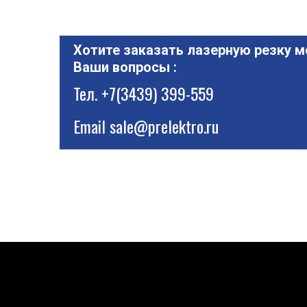
Хотите заказать лазерную резку м
Ваши вопросы :
Тел.
+7(3439) 399-559
Email
sale@prelektro.ru