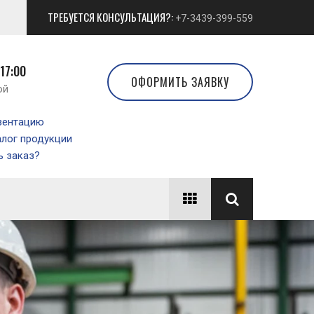
ТРЕБУЕТСЯ КОНСУЛЬТАЦИЯ?:
+7-3439-399-559
 17:00
ОФОРМИТЬ ЗАЯВКУ
ой
зентацию
алог продукции
 заказ?