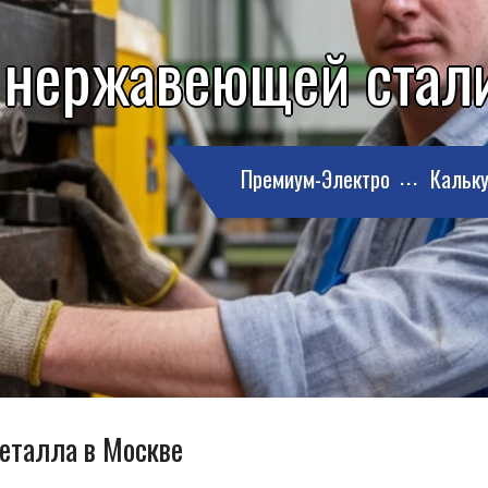
 нержавеющей стали
Премиум-Электро
Кальку
металла в Москве