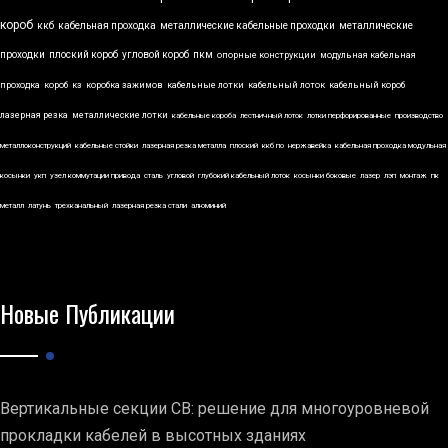
короб
ккб
кабельная проходка
металлические кабельные проходки
металлические
проходки
плоский короб
угловой короб
пкм
опорные конструкции
модульная кабельная
проходка
короб
кз
коробка зажимов
кабельные лотки
кабельный лоток
кабельный короб
лазерная резка
металлические лотки
кабельные короба
лестничный лоток
лотки перфорированные
производство
металлоконструкций
кабельные стойки
лазерная резка металла
плоский
ккб по
нержавейка
кабельная проходка модульная
косынки
укп
узел коммутации привода
сталь
угловой
глубокий кабельный лоток
косынки боковые
лазер
лэп
монтаж
пк
металл
латунь
трехканальный
лазерная резка стали
алюминий
Новые Публикации
Вертикальные секции СВ: решение для многоуровневой
прокладки кабелей в высотных зданиях