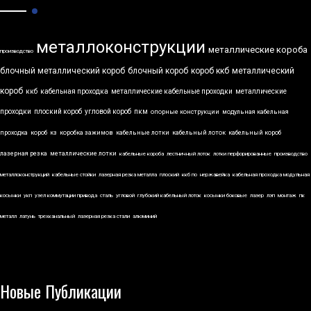
металлоконструкции
металлические короба
производство
блочный металлический короб
блочный короб
короб ккб
металлический
короб
ккб
кабельная проходка
металлические кабельные проходки
металлические
проходки
плоский короб
угловой короб
пкм
опорные конструкции
модульная кабельная
проходка
короб
кз
коробка зажимов
кабельные лотки
кабельный лоток
кабельный короб
лазерная резка
металлические лотки
кабельные короба
лестничный лоток
лотки перфорированные
производство
металлоконструкций
кабельные стойки
лазерная резка металла
плоский
ккб по
нержавейка
кабельная проходка модульная
косынки
укп
узел коммутации привода
сталь
угловой
глубокий кабельный лоток
косынки боковые
лазер
лэп
монтаж
пк
металл
латунь
трехканальный
лазерная резка стали
алюминий
Новые Публикации