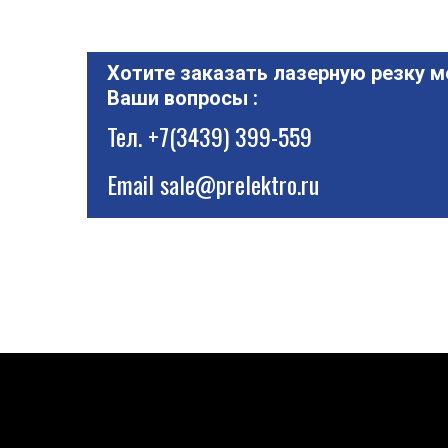
Хотите заказать лазерную резку м
Ваши вопросы :
Тел.
+7(3439) 399-559
Email
sale@prelektro.ru