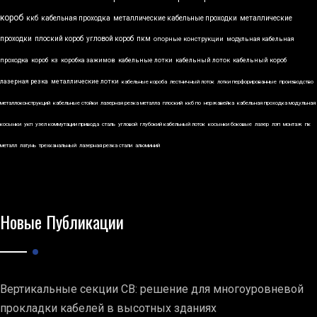
короб
ккб
кабельная проходка
металлические кабельные проходки
металлические
проходки
плоский короб
угловой короб
пкм
опорные конструкции
модульная кабельная
проходка
короб
кз
коробка зажимов
кабельные лотки
кабельный лоток
кабельный короб
лазерная резка
металлические лотки
кабельные короба
лестничный лоток
лотки перфорированные
производство
металлоконструкций
кабельные стойки
лазерная резка металла
плоский
ккб по
нержавейка
кабельная проходка модульная
косынки
укп
узел коммутации привода
сталь
угловой
глубокий кабельный лоток
косынки боковые
лазер
лэп
монтаж
пк
металл
латунь
трехканальный
лазерная резка стали
алюминий
Новые Публикации
Вертикальные секции СВ: решение для многоуровневой
прокладки кабелей в высотных зданиях