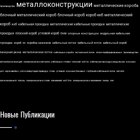
металлоконструкции
металлические короба
производство
блочный металлический короб
блочный короб
короб ккб
металлический
короб
ккб
кабельная проходка
металлические кабельные проходки
металлические
проходки
плоский короб
угловой короб
пкм
опорные конструкции
модульная кабельная
проходка
короб
кз
коробка зажимов
кабельные лотки
кабельный лоток
кабельный короб
лазерная резка
металлические лотки
кабельные короба
лестничный лоток
лотки перфорированные
производство
металлоконструкций
лазерная резка металла
кабельные стойки
плоский
ккб по
кабельная проходка модульная
косынки
укп
нержавейка
узел коммутации привода
сталь
угловой
косынки боковые
глубокий кабельный лоток
металл
трехканальный
латунь
лазерная резка стали
алюминий
ккб 3по
лазерная резка алюминия
лазер
лэп
Новые Публикации