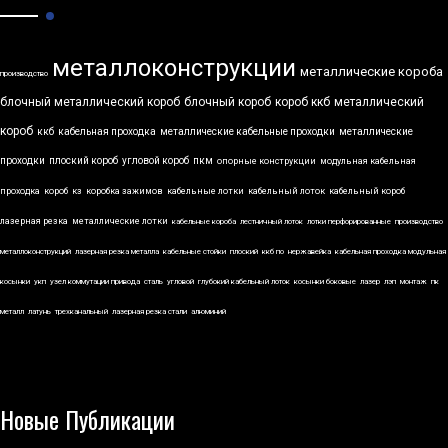
металлоконструкции
металлические короба
производство
блочный металлический короб
блочный короб
короб ккб
металлический
короб
ккб
кабельная проходка
металлические кабельные проходки
металлические
проходки
плоский короб
угловой короб
пкм
опорные конструкции
модульная кабельная
проходка
короб
кз
коробка зажимов
кабельные лотки
кабельный лоток
кабельный короб
лазерная резка
металлические лотки
кабельные короба
лестничный лоток
лотки перфорированные
производство
металлоконструкций
лазерная резка металла
кабельные стойки
плоский
ккб по
нержавейка
кабельная проходка модульная
косынки
укп
узел коммутации привода
сталь
угловой
глубокий кабельный лоток
косынки боковые
лазер
лэп
монтаж
пк
металл
латунь
трехканальный
лазерная резка стали
алюминий
Новые Публикации