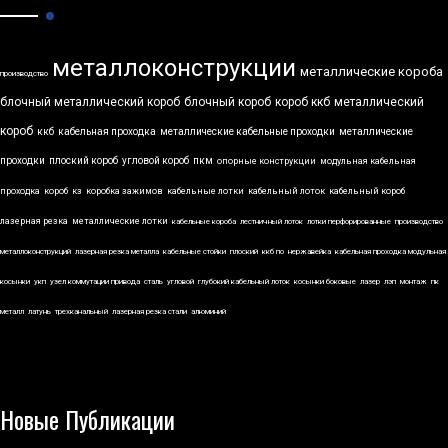
металлоконструкции
металлические короба
производство
блочный металлический короб
блочный короб
короб ккб
металлический
короб
ккб
кабельная проходка
металлические кабельные проходки
металлические
проходки
плоский короб
угловой короб
пкм
опорные конструкции
модульная кабельная
проходка
короб
кз
коробка зажимов
кабельные лотки
кабельный лоток
кабельный короб
лазерная резка
металлические лотки
кабельные короба
лестничный лоток
лотки перфорированные
производство
металлоконструкций
лазерная резка металла
кабельные стойки
плоский
ккб по
нержавейка
кабельная проходка модульная
косынки
укп
узел коммутации привода
сталь
угловой
глубокий кабельный лоток
косынки боковые
лазер
лэп
монтаж
пк
металл
латунь
трехканальный
лазерная резка стали
алюминий
Новые Публикации