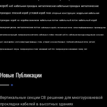
короб
ккб
кабельная проходка
металлические кабельные проходки
металлические
проходки
плоский короб
угловой короб
пкм
опорные конструкции
модульная кабельная
проходка
короб
кз
коробка зажимов
кабельные лотки
кабельный лоток
кабельный короб
лазерная резка
металлические лотки
кабельные короба
лестничный лоток
лотки перфорированные
производство
металлоконструкций
лазерная резка металла
кабельные стойки
плоский
ккб по
кабельная проходка модульная
косынки
укп
нержавейка
узел коммутации привода
сталь
угловой
косынки боковые
глубокий кабельный лоток
металл
трехканальный
латунь
лазерная резка стали
алюминий
ккб 3по
лазерная резка алюминия
лазер
лэп
Новые Публикации
Вертикальные секции СВ: решение для многоуровневой
прокладки кабелей в высотных зданиях