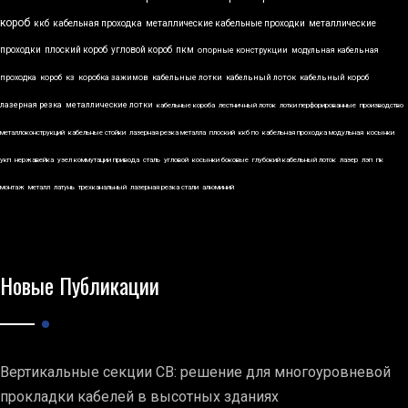
короб
ккб
кабельная проходка
металлические кабельные проходки
металлические
проходки
плоский короб
угловой короб
пкм
опорные конструкции
модульная кабельная
проходка
короб
кз
коробка зажимов
кабельные лотки
кабельный лоток
кабельный короб
лазерная резка
металлические лотки
кабельные короба
лестничный лоток
лотки перфорированные
производство
металлоконструкций
кабельные стойки
лазерная резка металла
плоский
ккб по
кабельная проходка модульная
косынки
укп
нержавейка
узел коммутации привода
сталь
угловой
косынки боковые
глубокий кабельный лоток
лазер
лэп
пк
монтаж
металл
латунь
трехканальный
лазерная резка стали
алюминий
Новые Публикации
Вертикальные секции СВ: решение для многоуровневой
прокладки кабелей в высотных зданиях