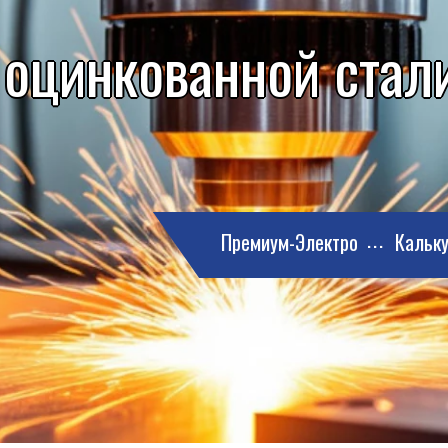
 оцинкованной стали
Премиум-Электро
Кальку