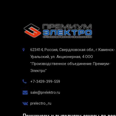
623414, Россия, Свердловская обл., г.Каменск-
Уральский, ул. Акционерная, 4
ООО
"Производственное объединение Премиум-
Электро"
+7-3439-399-559
sale@prelektro.ru
prelectro_ru
Принимаем и выполняем заказы по все